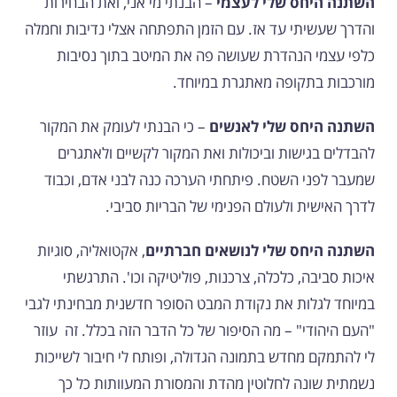
השתנה היחס שלי לעצמי
– הבנתי מי אני, ואת הבחירות
והדרך שעשיתי עד אז. עם הזמן התפתחה אצלי נדיבות וחמלה
כלפי עצמי הנהדרת שעושה פה את המיטב בתוך נסיבות
מורכבות בתקופה מאתגרת במיוחד.
השתנה היחס שלי לאנשים
– כי הבנתי לעומק את המקור
להבדלים בגישות וביכולות ואת המקור לקשיים ולאתגרים
שמעבר לפני השטח. פיתחתי הערכה כנה לבני אדם, וכבוד
לדרך האישית ולעולם הפנימי של הבריות סביבי.
השתנה היחס שלי לנושאים חברתיים
, אקטואליה, סוגיות
איכות סביבה, כלכלה, צרכנות, פוליטיקה וכו'.
התרגשתי
במיוחד לגלות את נקודת המבט הסופר חדשנית מבחינתי לגבי
"העם היהודי" – מה הסיפור של כל הדבר הזה בכלל. זה עוזר
לי להתמקם מחדש בתמונה הגדולה, ופותח לי חיבור לשייכות
נשמתית שונה לחלוטין מהדת והמסורת המעוותות כל כך