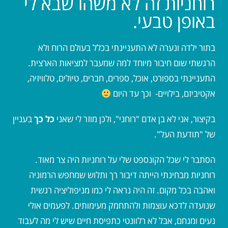
רוחניות זה לא משהו שבא לי
באופן טבעי.
בתור ילדה ונערה לא התעניינתי בכלל בעולם הרוח ולא
הרגשתי שום חיבור מיוחד למה שמעבר למציאות הארצית.
התעניינתי בספורט, אוכל, ספרים, חברים, טיולים, טלוויזיה,
אקטיביזם, בילויים- וכך עד היום
בקיצור, אני לא בן אדם "רוחני", ולכן מוזר לי שאני
כל כך
בעניין
של "תודעת העל".
הסתבר לי שכל הקונספט שלי על רוחניות היה צר מאוד.
רוחניות מבחינתי הייתה דיבור רך ותלוש שמחפש הרמוניה
ואהבה בכל מקום. זה היה נראה לי כמו מניפוליציה רגשית
שנועדה לדכא עוצמות ולהתחמק מעימותים. לפעמים אולי
נעים ומנחם, אבל לא רלוונטי כתפיסת חיים שיש לי מה לעבוד